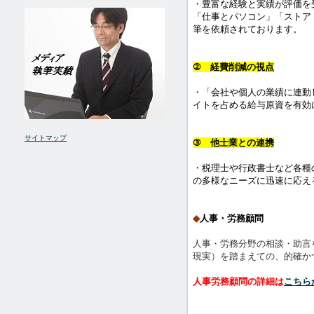
・豊富な経験と実績が評価を
「仕事とパソコン」「ストア
筆を依頼されております。
② 経費削減の視点
・「会社や個人の業績に連動
イトを占める給与原資を有効
サイトマップ
③ 他士業との連携
・税理士や行政書士など各種
の多様なニーズに迅速に応え
◆
人事・労務顧問
人事・労務分野の相談・助言
現実）を踏まえての、的確か
人事労務顧問の詳細は
こちら